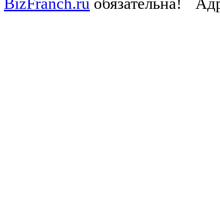
BizFranch.ru
обязательна!
Адр